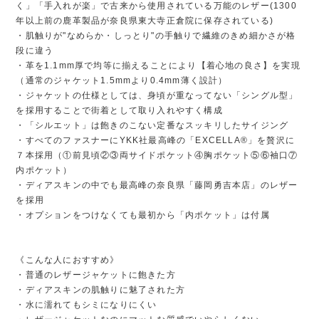
く」「手入れが楽」で古来から使用されている万能のレザー(1300
年以上前の鹿革製品が奈良県東大寺正倉院に保存されている)
・肌触りが"なめらか・しっとり"の手触りで繊維のきめ細かさが格
段に違う
・革を1.1mm厚で均等に揃えることにより【着心地の良さ】を実現
（通常のジャケット1.5mmより0.4mm薄く設計）
・ジャケットの仕様としては、身頃が重なってない「シングル型」
を採用することで街着として取り入れやすく構成
・「シルエット」は飽きのこない定番なスッキリしたサイジング
・すべてのファスナーにYKK社最高峰の「EXCELLA®」を贅沢に
７本採用（①前見頃②③両サイドポケット④胸ポケット⑤⑥袖口⑦
内ポケット）
・ディアスキンの中でも最高峰の奈良県「藤岡勇吉本店」のレザー
を採用
・オプションをつけなくても最初から「内ポケット」は付属
《こんな人におすすめ》
・普通のレザージャケットに飽きた方
・ディアスキンの肌触りに魅了された方
・水に濡れてもシミになりにくい