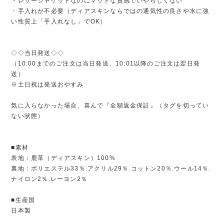
・レザージャケットなのにマットな質感でいやらしくない
・手入れが不必要（ディアスキンならではの通気性の良さや水に強
い性質上「手入れなし」でOK）
◇◇当日発送◇◇
（10:00までのご注文は当日発送、10:01以降のご注文は翌日発
送）
※土日祝は発送おやすみ
気に入らなかった場合、喜んで『全額返金保証』（タグを切ってい
ない状態）
■素材
表地：鹿革（ディアスキン）100%
裏地：ポリエステル33％.アクリル29％.コットン20％.ウール14％.
ナイロン2％.レーヨン2％
■生産国
日本製