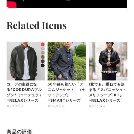
Related Items
コーデの主役にな
50年後も着たい「デ
1枚でも、重ねても決
る"CORDURAブル
ニムジャケット」（セ
まる『スパニッシュ・
ゾン"（コーデュラ）
ットアップ）
メリノシープJKT』
~RELAXシリーズ
~SMARTシリーズ
~RELAXシリーズ
¥29,700
¥52,800
¥115,940
商品の評価