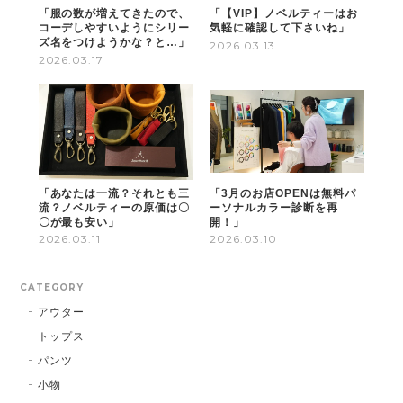
「服の数が増えてきたので、
「【VIP】ノベルティーはお
コーデしやすいようにシリー
気軽に確認して下さいね」
ズ名をつけようかな？と…」
2026.03.13
2026.03.17
「あなたは一流？それとも三
「3月のお店OPENは無料パ
流？ノベルティーの原価は〇
ーソナルカラー診断を再
〇が最も安い」
開！」
2026.03.11
2026.03.10
CATEGORY
アウター
トップス
パンツ
小物