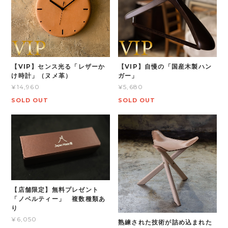
【VIP】センス光る「レザーか
【VIP】自慢の「国産木製ハン
け時計」（ヌメ革）
ガー」
¥14,960
¥5,680
SOLD OUT
SOLD OUT
【店舗限定】無料プレゼント
「ノベルティー」 複数種類あ
り
¥6,050
熟練された技術が詰め込まれた