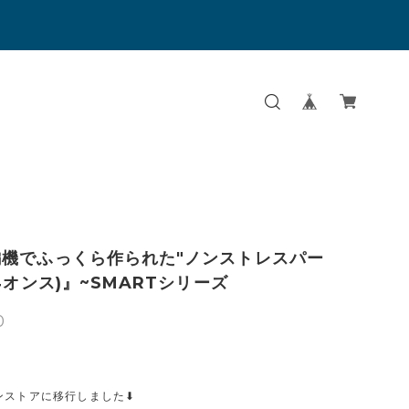
編機でふっくら作られた"ノンストレスパー
14オンス)』~SMARTシリーズ
0
ンストアに移行しました⬇︎