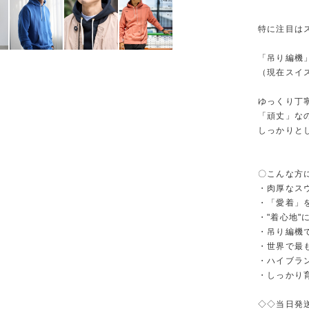
特に注目は
「吊り編機
（現在スイ
ゆっくり丁
「頑丈」な
しっかりと
〇こんな方
・肉厚なス
・「愛着」
・"着心地"
・吊り編機で
・世界で最
・ハイブラ
・しっかり
◇◇当日発