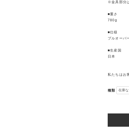
※金具部分
■重さ
780g
■仕様
プルオーバ
■生産国
日本
私たちはお
種類