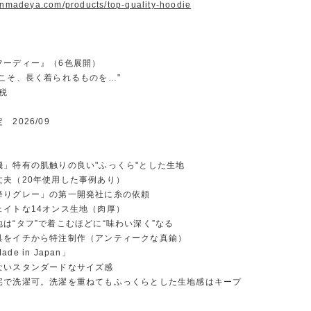
panmadeya.com/products/top-quality-hoodie
フーディー』（6色展開）
トこそ、長く着られるものを…"
＋税
2026/09
機」特有の肌触りの良い"ふっくら"とした生地
丈夫（20年使用した事例あり）
降りグレー」の第一開発社に糸の依頼
ェイトな14オンス生地（肉厚）
は“タフ”で着こむほどに“味わい深く”なる
具をイチから特注制作（アンティークな真鍮）
de in Japan」
ないスタンダードなサイズ感
宅で洗濯可。洗濯を重ねてもふっくらとした生地感はキープ