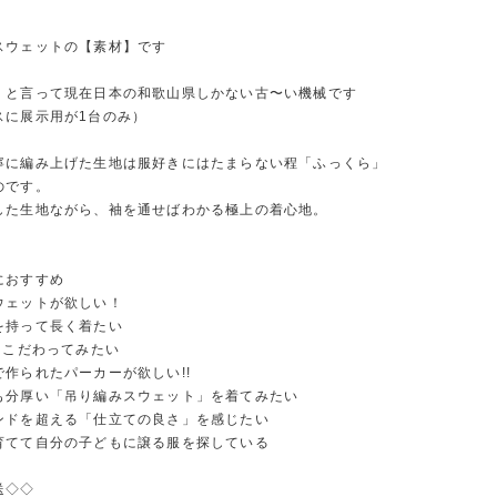
スウェットの【素材】です
」と言って現在日本の和歌山県しかない古〜い機械です
スに展示用が1台のみ）
寧に編み上げた生地は服好きにはたまらない程「ふっくら」
のです。
した生地ながら、袖を通せばわかる極上の着心地。
におすすめ
ウェットが欲しい！
を持って長く着たい
にこだわってみたい
作られたパーカーが欲しい!!
も分厚い「吊り編みスウェット」を着てみたい
ンドを超える「仕立ての良さ」を感じたい
育てて自分の子どもに譲る服を探している
送◇◇