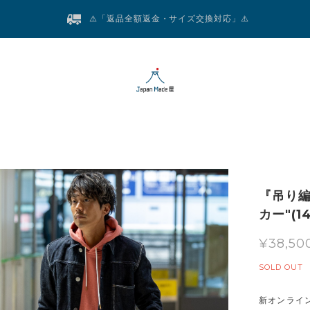
⚠️「返品全額返金・サイズ交換対応」⚠️
『吊り
カー"(
¥38,50
SOLD OUT
新オンライ