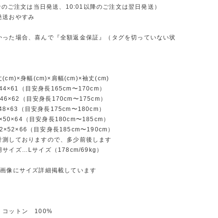
までのご注文は当日発送、10:01以降のご注文は翌日発送）
発送おやすみ
かった場合、喜んで『全額返金保証』（タグを切っていない状
cm)×身幅(cm)×肩幅(cm)×袖丈(cm)
×44×61（目安身長165cm〜170cm）
×46×62（目安身長170cm〜175cm）
×48×63（目安身長175cm〜180cm）
0×50×64（目安身長180cm〜185cm）
62×52×66（目安身長185cm〜190cm）
計測しておりますので、多少前後します
サイズ…Lサイズ（178cm/69kg）
の画像にサイズ詳細掲載しています
コットン 100%