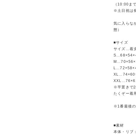
（10:00
※土日祝は
気に入らな
態）
■サイズ
サイズ…着丈(
S…68×54
M…70×56
L…72×58
XL…74×6
XXL…76×
※平置きで
たくぞー着用
※1番最後
■素材
本体・リブ：