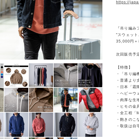
https://ja
『吊り編み
"スウェッ
35,000円
次回販売予定 
【特徴】
・「吊り編
・普通より
・日本「霜
・ヘビーウ
・肉厚な生地
・ヒモの金
・全工程「Ma
・飽きのこ
・取扱は自