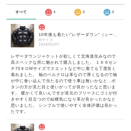
すべて
4
0
0
10年後も着たい"レザーダウン"（シープレザー）
Mサイズ
2026/02/07
レザーダウンジャケットが欲しくて北海道住みなので
高スペックな所に魅かれて購入しました。 １６６セン
チ70キロMサイズでスエットなど中に着ても丁度良く
着れました。 袖のベルクロは革なので厚くなるので袖
が中に食い込んで当たるので使う事は無いかなと…ボ
タンの方が見た目と使いがってが良かったなと思いま
す。 暖かくて良いんですが首元のフリースにゴミが付
きやすく目立つので結構気になり革が良かったかなと
思いました。 シンプルで使いやすく全体評価は良かっ
たです。