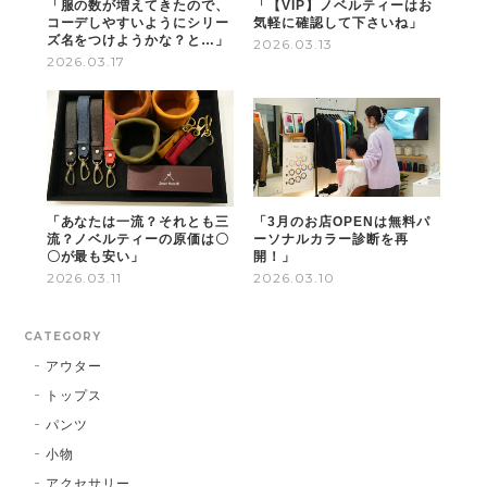
「服の数が増えてきたので、
「【VIP】ノベルティーはお
ダウンより防風性があるように感じます。これからは
コーデしやすいようにシリー
気軽に確認して下さいね」
ズ名をつけようかな？と…」
2026.03.13
幻のダウンと両方とも使いで冬を乗り越えたいと思い
2026.03.17
ます。10年後も着用するために手入れをしっかりした
いです。
10年後も着たい"レザーダウン"（シープレザー）
Lサイズ
2025/12/28
「あなたは一流？それとも三
「3月のお店OPENは無料パ
流？ノベルティーの原価は〇
ーソナルカラー診断を再
到着を待ちわび、配送業者さんへのメッセージシール
〇が最も安い」
開！」
2026.03.11
2026.03.10
が貼られ丁寧に梱包された段ボールから商品をワクワ
クしながら取り出しました。 シープレザーで質感が良
く、やわらかく上品なダウン。高額商品でしたので、
CATEGORY
不安はありましたが着用すると不安はかき消されまし
アウター
た！ まず、レザーなのに軽い！首元、ポケット内部が
フリース素材でふわふわであったかい！極めつけにエ
トップス
クセラのジップがいやらしい感じではなくキラりとい
パンツ
ぃ味だしてます。 915フィルパワー、レザーで気分が
小物
上がります。 高額なので、ハイブランドのダウンと悩
アクセサリー
みましたが、 素材と品質に拘られたこちらのダウンに