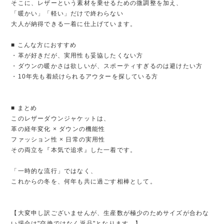
そこに、レザーという素材を乗せるための微調整を加え、
「暖かい」「軽い」だけで終わらない
大人が納得できる一着に仕上げています。
■ こんな方におすすめ
・革が好きだが、実用性も妥協したくない方
・ダウンの暖かさは欲しいが、スポーティすぎるのは避けたい方
・10年先も着続けられるアウターを探している方
■ まとめ
このレザーダウンジャケットは、
革の経年変化 × ダウンの機能性
ファッション性 × 日常の実用性
その両立を『本気で追求』した一着です。
「一時的な流行」ではなく、
これからの冬を、何年も共に過ごす相棒として。
【大変申し訳ございませんが、生産数が極少のためサイズが合わな
い場合は"交換ではなく返品"となります。】