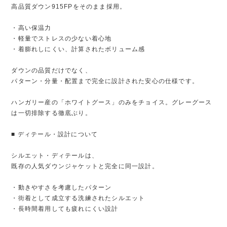
高品質ダウン915FPをそのまま採用。
・高い保温力
・軽量でストレスの少ない着心地
・着膨れしにくい、計算されたボリューム感
ダウンの品質だけでなく、
パターン・分量・配置まで完全に設計された安心の仕様です。
ハンガリー産の「ホワイトグース」のみをチョイス。グレーグース
は一切排除する徹底ぶり。
■ ディテール・設計について
シルエット・ディテールは、
既存の人気ダウンジャケットと完全に同一設計。
・動きやすさを考慮したパターン
・街着として成立する洗練されたシルエット
・長時間着用しても疲れにくい設計