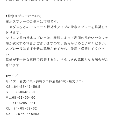
◾️撥水スプレーについて
撥水スプレーのご使用は可能です。
アメダスなどのアルコール揮発性タイプの撥水スプレーを推奨して
おります。
シリコン系の撥水スプレーは、種類によって表面の風合いやタッチ
感が変化する場合がございますので、あらかじめご了承ください。
スプレー後は必ず十分に乾燥させてからご使用・保管してくださ
い。
乾燥が不十分な状態で保管すると、ベタつきの原因となる場合がご
ざいます。
■サイズ
サイズ…着丈(cm)×身幅(cm)×肩幅(cm)×袖丈(cm)
XS…64×58×47×59.5
S…66×60×48×60
M…68×61×50×60
L …71×62×51×61
XL…74×65×53×62
XXL…76×68×55×63