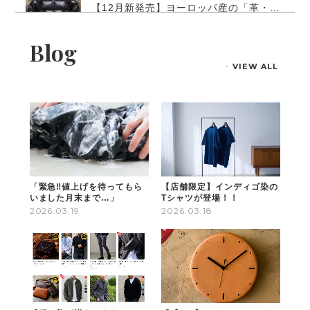
【12月新発売】ヨーロッパ産の「革・羽毛」を贅沢に使った"レザーダウン"
XLサイズ
2026/01/31
Blog
ジャストサイズはLなのですがアウターは窮屈になるの
VIEW ALL
が苦手なのでワンサイズ上のXLを購入。約1ヶ月少々使
用しました。まず着るとテンションがとても上がるく
らいかっこいい、美しい、暖かい。妻からはシルエッ
トが綺麗だしかっこいいねとお褒めの言葉をいただき
ました。娘にもかっこいい？と聞いたところグッドポ
ーズをもらえたので大満足。今では、1番のお気に入り
で、ほぼ毎日着ています。ガシガシ大切に着ていきま
す。最高の1着ありがとうございます。
「緊急‼値上げを待ってもら
【店舗限定】インディゴ染の
いました月末まで…」
Tシャツが登場！！
2026.03.19
2026.03.18
10年後も着たい"レザーダウン"（シープレザー）
Mサイズ
2026/01/25
雪の降る軽井沢で着用しました。レザーのダウンでは
ものすごく軽く暖かくてポケットをこだわり抜いてる
だけあってふわふわで暖かいです。レザーなので幻の