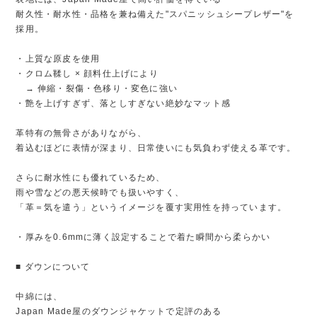
耐久性・耐水性・品格を兼ね備えた"スパニッシュシープレザー"を
採用。
・上質な原皮を使用
・クロム鞣し × 顔料仕上げにより
→ 伸縮・裂傷・色移り・変色に強い
・艶を上げすぎず、落としすぎない絶妙なマット感
革特有の無骨さがありながら、
着込むほどに表情が深まり、日常使いにも気負わず使える革です。
さらに耐水性にも優れているため、
雨や雪などの悪天候時でも扱いやすく、
「革＝気を遣う」というイメージを覆す実用性を持っています。
・厚みを0.6mmに薄く設定することで着た瞬間から柔らかい
■ ダウンについて
中綿には、
Japan Made屋のダウンジャケットで定評のある