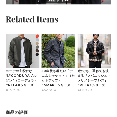
Related Items
コーデの主役にな
50年後も着たい「デ
1枚でも、重ねても決
る"CORDURAブル
ニムジャケット」（セ
まる『スパニッシュ・
ゾン"（コーデュラ）
ットアップ）
メリノシープJKT』
~RELAXシリーズ
~SMARTシリーズ
~RELAXシリーズ
¥29,700
¥52,800
¥115,940
商品の評価